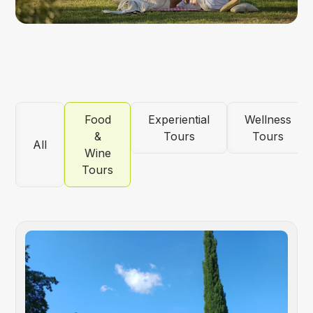
Food
Experiential
Wellness
&
Tours
Tours
All
Wine
Tours
Foo
&
Win
Tou