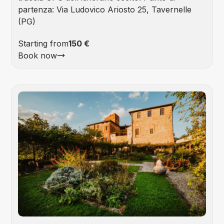
partenza: Via Ludovico Ariosto 25, Tavernelle
(PG)
Starting from
150 €
Book now
Foo
&
Win
Tou