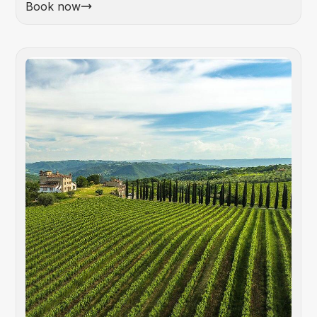
Book now
Foo
&
Win
Tou