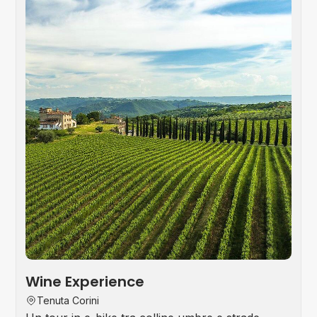
Foo
&
Win
Tou
Wine Experience
Tenuta Corini