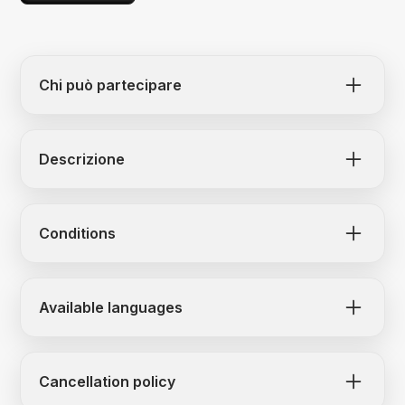
Chi può partecipare
Il tour è adatto a partecipanti adulti con una
minima abitudine a pedalare. È ideale per chi
Descrizione
desidera vivere un’esperienza tra natura,
boschi, scoperta del territorio e gastronomia
locale.
Conditions
Tour in E-bike più Wine & Olive Tasting. Il costo
totale stimato dell'esperienza per adulto è di:
Available languages
90 € IVA inclusa.
Italian and English
quota noleggio bici + GPS: da pagare al
ritiro dell'E-bike.
Cancellation policy
quota degustazione: da pagare alla