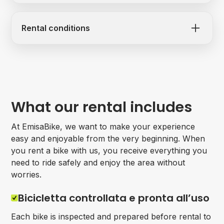
struttura Cantina Pomario.
Prenotazione richiesta almeno 48 ore prima.
per i minorenni il costo della degustazione
Eventuali condizioni di modifica, annullamento
Rental conditions
è di 15 € IVA inclusa.
o rimborso sono da confermare direttamente
con l’organizzazione.
For more information, please refer to:
Rental Agreement
General Terms and Conditions
What our rental includes
At EmisaBike, we want to make your experience
easy and enjoyable from the very beginning. When
you rent a bike with us, you receive everything you
need to ride safely and enjoy the area without
worries.
Bicicletta controllata e pronta all’uso
Each bike is inspected and prepared before rental to