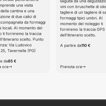
seguita da una degustazio
mprende una visita
vini con bruschette di oli
 della cantina e una
tagliere di un tagliere di s
zione di due calici di
formaggi tipici umbri. Al
accompagnata da formaggi
momento del noleggio ti
i locali. Al momento del
forniremo la traccia GPS
o ti forniremo la traccia
dell'itinerario scelto.
l'itinerario scelto. Punto
enza: Via Ludovico
A partire da
110 €
 25, Tavernelle (PG)
re da
85 €
Prenota ora
a ora