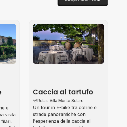
Tour
Tour
Enogastronomici
Enogastron
Caccia al tartufo
e
Relais Villa Monte Solare
Un tour in E-bike tra colline e
ine e
strade panoramiche con
a visita
l'esperienza della caccia al
filari,