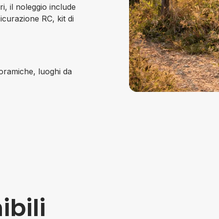
i, il noleggio include
sicurazione RC, kit di
anoramiche, luoghi da
ibili