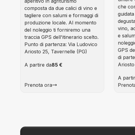
aperitivo in agriturismo
che co
composta da due calici di vino e
guidata
tagliere con salumi e formaggi di
degusta
produzione locale. Al momento
vino, 
del noleggio ti forniremo una
e salum
traccia GPS dell'itinerario scelto.
noleggi
Punto di partenza: Via Ludovico
GPS del
Ariosto 25, Tavernelle (PG)
di part
Ariosto
A partire da
85 €
A parti
Prenota ora
Prenot