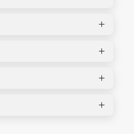
Tasting. Il costo totale stimato dell'esperienza
a.
da pagare al ritiro dell'E-bike.
gare alla struttura Cantina Pomario.
lla degustazione è di 15 € IVA inclusa.
8 ore prima. Eventuali condizioni di modifica,
da confermare direttamente con
vitiamo a consultare:
 Generali