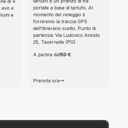
tartufo e un pranzo di tre
ne di 4
portate a base di tartufo. Al
o evo e
momento del noleggio ti
alumi e
forniremo la traccia GPS
dell'itinerario scelto. Punto di
partenza: Via Ludovico Ariosto
25, Tavernelle (PG)
A partire da
150 €
Prenota ora