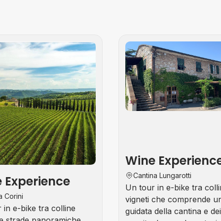
Tour
Enogastronomici
Wine Experienc
Cantina Lungarotti
 Experience
Un tour in e-bike tra coll
a Corini
vigneti che comprende un
 in e-bike tra colline
guidata della cantina e dei 
e strade panoramiche